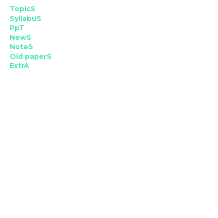
TopicS
SyllabuS
PpT
NewS
NoteS
Old paperS
ExtrA