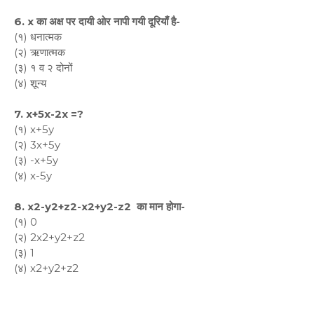
6. x का अक्ष पर दायी ओर नापी गयी दूरियाँ है-
(१) धनात्मक
(२) ऋणात्मक
(३) १ व २ दोनों
(४) शून्य
7. x+5x-2x =?
(१) x+5y
(२) 3x+5y
(३) -x+5y
(४) x-5y
8. x2-y2+z2-x2+y2-z2 का मान होगा-
(१) 0
(२) 2x2+y2+z2
(३) 1
(४) x2+y2+z2