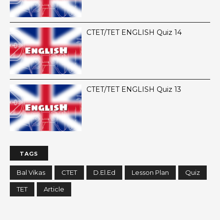
CTET/TET ENGLISH Quiz 14
CTET/TET ENGLISH Quiz 13
TAGS
Bal Vikas
CTET
D.El.Ed
Lesson Plan
Quiz
TET
Article