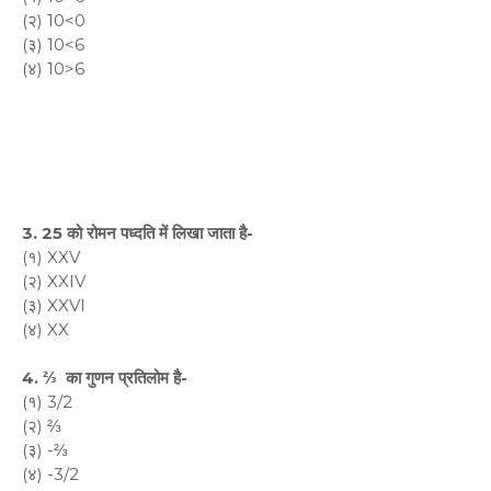
(२) 10<0
(३) 10<6
(४) 10>6
3. 25 को रोमन पध्दति में लिखा जाता है-
(१) XXV
(२) XXIV
(३) XXVI
(४) XX
4. ⅔ का गुणन प्रतिलोम है-
(१) 3/2
(२) ⅔
(३) -⅔
(४) -3/2