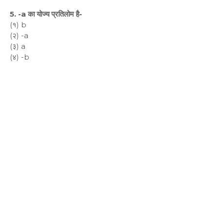
5. -a का योज्य प्रतिलोम है-
(१) b
(२) -a
(३) a
(४) -b