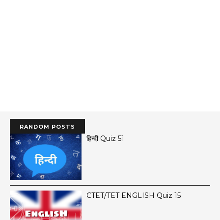
RANDOM POSTS
हिन्दी Quiz 51
CTET/TET ENGLISH Quiz 15