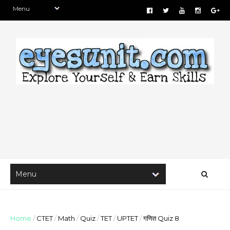
Home
/
CTET
/
Math
/
Quiz
/
TET
/
UPTET
/
गणित Quiz 8