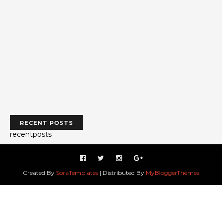
RECENT POSTS
recentposts
Created By
SoraTemplates
| Distributed By
MyBloggerThemes