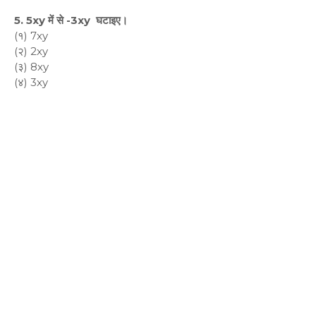
5. 5xy में से -3xy घटाइए।
(१) 7xy
(२) 2xy
(३) 8xy
(४) 3xy