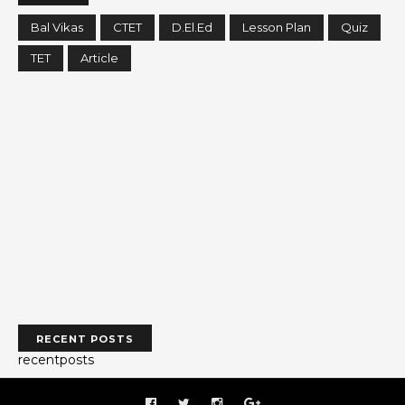
Bal Vikas
CTET
D.El.Ed
Lesson Plan
Quiz
TET
Article
RECENT POSTS
recentposts