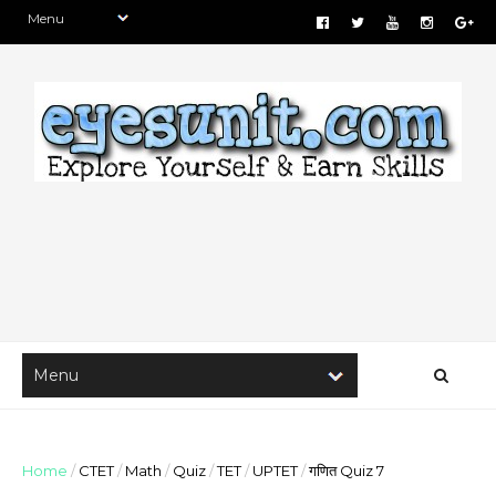
Home
/
CTET
/
Math
/
Quiz
/
TET
/
UPTET
/
गणित Quiz 7