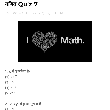
गणित Quiz 7
15:15:00
-
CTET
,
Math
,
Quiz
,
TET
,
UPTET
1. x से 7अधिक है-
(१) x+7
(२) 7x
(३) x-7
(४)x/7
2. 21xy मे y का गुणांक है-
(१) 21