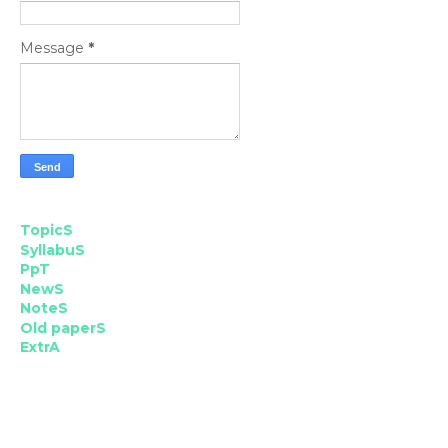
Message
*
TopicS
SyllabuS
PpT
NewS
NoteS
Old paperS
ExtrA