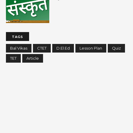
TAGS
Bal Vikas
CTET
D.El.Ed
Lesson Plan
Quiz
TET
Article