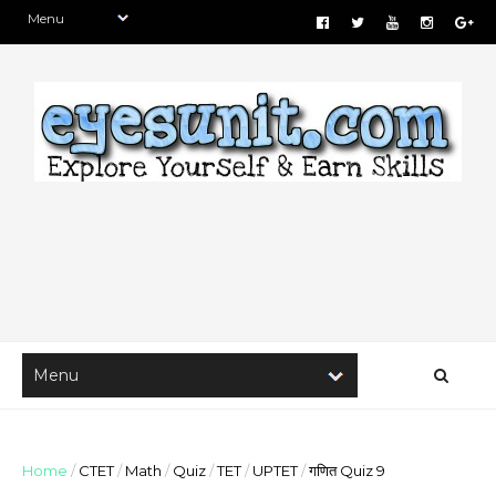
Home
/
CTET
/
Math
/
Quiz
/
TET
/
UPTET
/
गणित Quiz 9