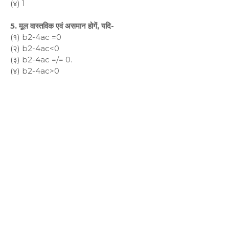
(४) 1
5. मूल वास्तविक एवं असमान होगें, यदि-
(१) b2-4ac =0
(२) b2-4ac<0
(३) b2-4ac =/= 0.
(४) b2-4ac>0