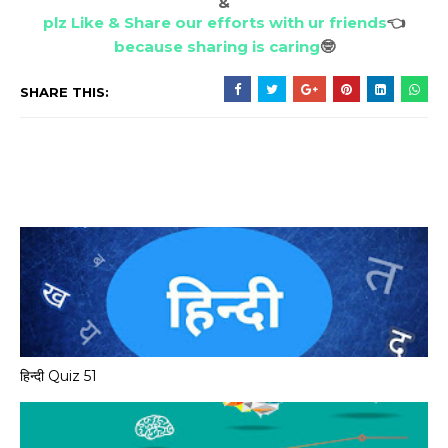
&
plz Like & Share our efforts with ur friends
👈
because sharing is caring
🤓
SHARE THIS:
हिन्दी Quiz 51