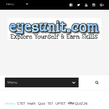
Home
/
CTET
/
Math
/
Quiz
/
TET
/
UPTET
/
गणित QUIZ 26