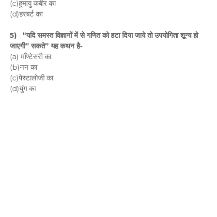
(c)हुमायु कबीर का
(d)हरबर्ट का
5) “यदि समस्त विज्ञानों में से गणित को हटा दिया जाये तो उपयोगिता शून्य हो
जाएगी” सकते” यह कथन है-
(a) माँण्टेसरी का
(b)नन का
(c)पेस्टालोजी का
(d)युंग का