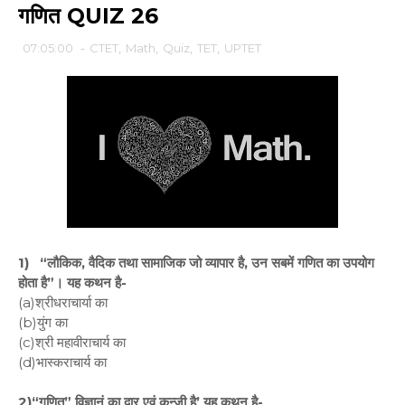
गणित QUIZ 26
07:05:00
-
CTET
,
Math
,
Quiz
,
TET
,
UPTET
1) “लौकिक, वैदिक तथा सामाजिक जो व्यापार है, उन सबमें गणित का उपयोग
होता है”। यह कथन है-
(a)श्रीधराचार्या का
(b)युंग का
(c)श्री महावीराचार्य का
(d)भास्कराचार्य का
2)“गणित” विज्ञानं का द्वार एवं कुन्जी है’ यह कथन है-