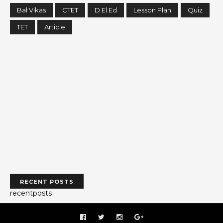
Bal Vikas
CTET
D.El.Ed
Lesson Plan
Quiz
TET
Article
RECENT POSTS
recentposts