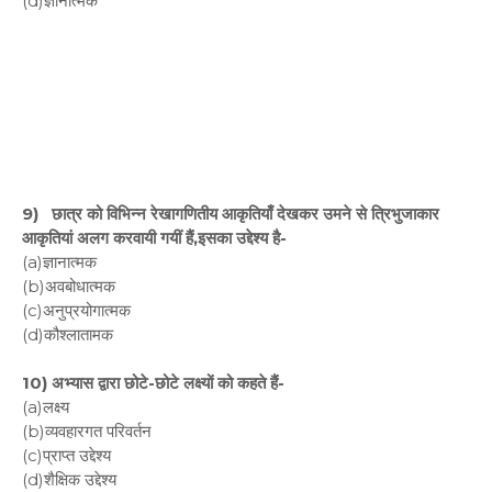
(d)ज्ञानात्मक
9) छात्र को विभिन्न रेखागणितीय आकृतियाँ देखकर उमने से त्रिभुजाकार
आकृतियां अलग करवायी गयीं हैं,इसका उद्देश्य है-
(a)ज्ञानात्मक
(b)अवबोधात्मक
(c)अनुप्रयोगात्मक
(d)कौश्लातामक
10) अभ्यास द्वारा छोटे-छोटे लक्ष्यों को कहते हैं-
(a)लक्ष्य
(b)व्यवहारगत परिवर्तन
(c)प्राप्त उद्देश्य
(d)शैक्षिक उद्देश्य