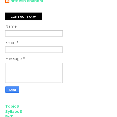
niteesh chandra
CONTACT FORM
Name
Email
*
Message
*
TopicS
SyllabuS
PpT