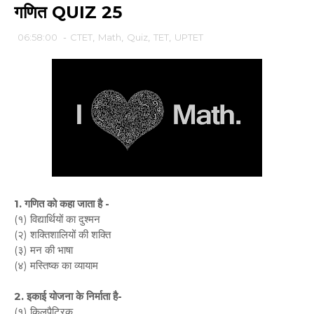
गणित QUIZ 25
06:58:00
-
CTET
,
Math
,
Quiz
,
TET
,
UPTET
1. गणित को कहा जाता है -
(१) विद्यार्थियों का दुश्मन
(२) शक्तिशालियों की शक्ति
(३) मन की भाषा
(४) मस्तिष्क का व्यायाम
2. इकाई योजना के निर्माता है-
(१) किलपैट्रिक