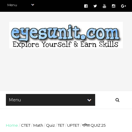
Home
/
CTET
/
Math
/
Quiz
/
TET
/
UPTET
/
गणित QUIZ 25