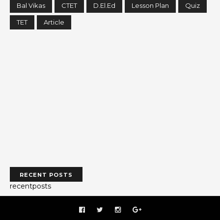
Bal Vikas
CTET
D.El.Ed
Lesson Plan
Quiz
TET
Article
RECENT POSTS
recentposts