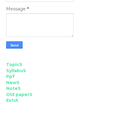
Message
*
TopicS
SyllabuS
PpT
NewS
NoteS
Old paperS
ExtrA