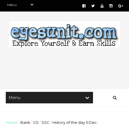
Home
/
Bank
/
GS
/
SSC
/
History of the day 5 Dec.