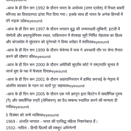
-आज के ही दिन सन 1992 के दौरान भारत के अयोध्या (उत्तर प्रदेश) में स्थित बाबरी
मस्जिद का विवादास्पद ढांचा गिरा दिया गया। इसके साथ ही भारत के अनेक हिस्सों में
दंगे भड़क उठे#eyesunit
-आज के ही दिन सन 1997 के दौरान भगवान बुद्ध की जन्मस्थली लुम्बिनी, इटली में
पोम्पेली और हम्रयूलेनियम स्थल, पाकिस्तान में शेरशाह सूरी निर्मित रोहतास का क़िला
और बांग्लादेश में सुंदरवन को यूनेस्को ने विश्व धरोहर में शामिल#eyesunit
-आज के ही दिन सन 1999 के दौरान चेचेन्या में रूस ने अस्थायी तौर पर सेना तैनात
करने की घोषणा की#eyesunit
-आज के ही दिन सन 2000 के दौरान अमेरिकी सुप्रीम कोर्ट ने राष्ट्रपति चुनाव में
जार्ज बुश के पक्ष में फैसला दिया#eyesunit
-आज के ही दिन सन 2001 के दौरान अफ़ग़ानिस्तान में हामिद करजई के नेतृत्व में
अंतरिम सरकार के गठन पर चारों गुट सहमत#eyesunit
-आज के ही दिन सन 2005 के दौरान एक नये क़ानून द्वारा ब्रिटेन में समलैंगिक पुरुष
(गे) और समलैंगिक स्त्री (लेस्बियन) का वैध सम्बन्ध स्थापित करने की मान्यता दी
गयी#eyesunit
5 दिसंबर को जन्मे व्यक्ति#eyesunit
1969 - अंजलि भागवत - भारत की प्रसिद्ध महिला निशानेबाज़ हैं।
1932- नादिरा - हिन्दी फ़िल्मों की मशहूर अभिनेत्नी