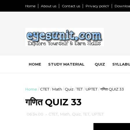
Home
About us
Contact us
Privacy policY
Downloa
HOME
STUDY MATERIAL
QUIZ
SYLLABU
Home
/
CTET
/
Math
/
Quiz
/
TET
/
UPTET
/
गणित QUIZ 33
गणित QUIZ 33
06:34:00
-
CTET
,
Math
,
Quiz
,
TET
,
UPTET