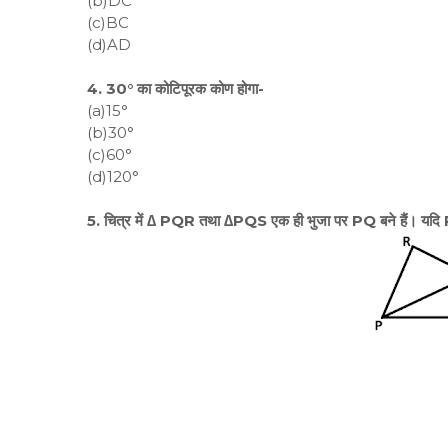
(b)DC
(c)BC
(d)AD
4. 30° का कोटिपूरक कोण होगा-
(a)15°
(b)30°
(c)60°
(d)120°
5. चित्र में ∆ PQR तथा ∆PQS एक ही भुजा पर PQ बने हैं। 