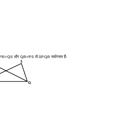
यदि PR=QS और QR=PS तो ∆PQR सर्वागसम हैं-