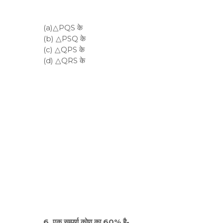
(a)△PQS के
(b) △PSQ के
(c) △QPS के
(d) △QRS के
6. एक सम्पूर्ण कोण का 60% है-