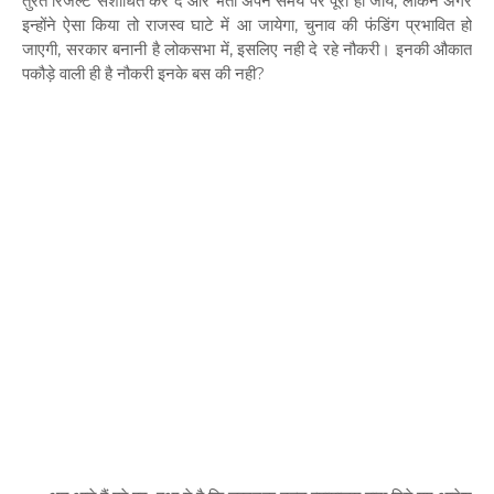
तुरंत रिजल्ट संशोधित कर दे और भर्ती अपने समय पर पूरी हो जाये, लेकिन अगर
इन्होंने ऐसा किया तो राजस्व घाटे में आ जायेगा, चुनाव की फंडिंग प्रभावित हो
जाएगी, सरकार बनानी है लोकसभा में, इसलिए नही दे रहे नौकरी। इनकी औकात
पकौड़े वाली ही है नौकरी इनके बस की नही?
‎