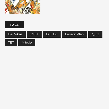
TAGS
Bal Vikas
CTET
D.El.Ed
Lesson Plan
Quiz
TET
Article