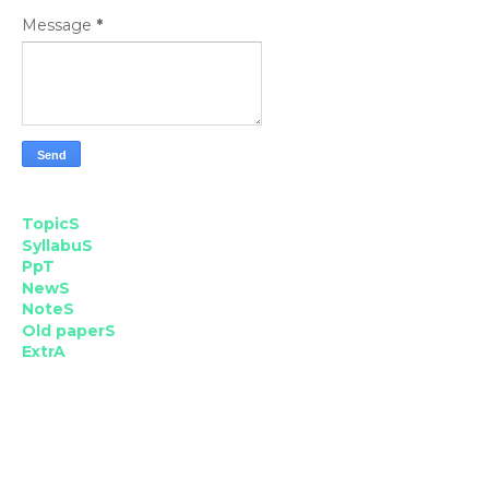
Message
*
TopicS
SyllabuS
PpT
NewS
NoteS
Old paperS
ExtrA