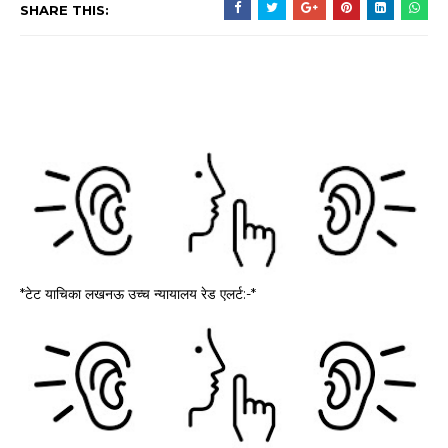
SHARE THIS:
*टेट याचिका लखनऊ उच्च न्यायालय रेड एलर्ट:-*