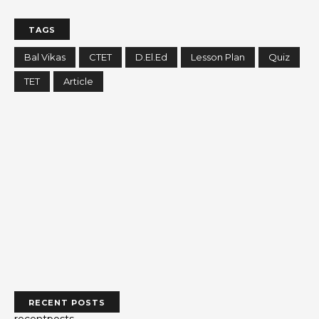
TAGS
Bal Vikas
CTET
D.El.Ed
Lesson Plan
Quiz
TET
Article
RECENT POSTS