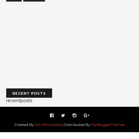
RECENT POSTS
recentposts
Created By
SoraTemplates
| Distributed By
MyBloggerThemes