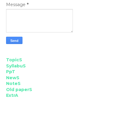
Message
*
TopicS
SyllabuS
PpT
NewS
NoteS
Old paperS
ExtrA