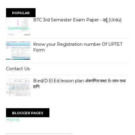
POPULAR
BTC 3rd Semester Exam Paper - उर्दू (Urdu)
Know your Registration number Of UPTET
Form
Contact Us
B.ed/D.El.Ed lesson plan अंकगणित:कक्षा 8-लाभ तथा
हानि
BLOGGER PAGES
HomE