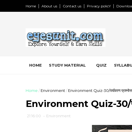
Home
About us
Contact us
Privacy policY
Downloa
HOME
STUDY MATERIAL
QUIZ
SYLLABU
Home
/
Environment
/
Environment Quiz-30/पर्यावरण प्रश्नोत्त
Environment Quiz-30/पर्याव
21:16:00
-
Environment