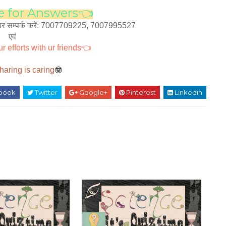
e for Answers👈
saap पर सम्पर्क करें: 7007709225, 7007995527
एवं
r efforts with ur friends👈
aring is caring
🤓
book
Twitter
Google+
Pinterest
Linkedin