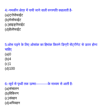
4:-नमकीन क्षेत्र में पायी जाने वाली वनस्पति कहलाती है-
(a)ट्रोपोफाईट
(b)मेसोफाईट
(c)हाइड्रोफाईट
(d)हैलोफाईट
5:ओस पड़ने के लिए ओसांक का हिमांक कितने डिग्री सेंट्रीगेट से ऊपर होना 
चाहिए
(a)0
(b)4
(c)1
(d)100
6:-सूर्य से पृथ्वी तक ऊष्मा----------के माध्यम से आती है-
(a)संचालन
(b)विकिरण
(c)संवहन
(d)अभिवहन