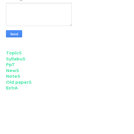
TopicS
SyllabuS
PpT
NewS
NoteS
Old paperS
ExtrA