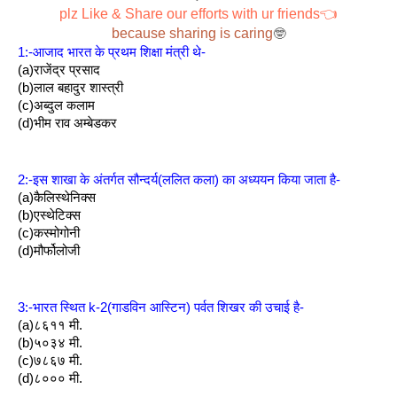
plz Like & Share our efforts with ur friends👈
because sharing is caring
🤓
1:-आजाद भारत के प्रथम शिक्षा मंत्री थे-
(a)राजेंद्र प्रसाद
(b)लाल बहादुर शास्त्री
(c)अब्दुल कलाम
(d)भीम राव अम्बेडकर
2:-इस शाखा के अंतर्गत सौन्दर्य(ललित कला) का अध्ययन किया जाता है-
(a)कैलिस्थेनिक्स
(b)एस्थेटिक्स
(c)कस्मोगोनी
(d)मौर्फोलोजी
3:-भारत स्थित k-2(गाडविन आस्टिन) पर्वत शिखर की उचाई है-
(a)८६११ मी.
(b)५०३४ मी.
(c)७८६७ मी.
(d)८००० मी.