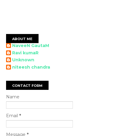
ABOUT ME
NaveeN GautaM
Ravi kumaR
Unknown
niteesh chandra
CONTACT FORM
Name
Email
*
Message
*