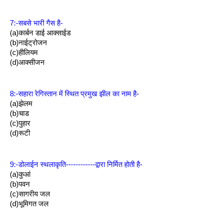
7:-सबसे भारी गैस है-
(a)कार्बन डाई आक्साईड
(b)नाईट्रोजन
(c)हीलियम
(d)आक्सीजन
8:-सहारा रेगिस्तान में स्थित प्रमुख झील का नाम है-
(a)झेलम
(b)चाड
(c)पुहार
(d)रूटी
9:-डोलाईन स्थलाकृति------------द्वारा निर्मित होती है-
(a)कुआं 
(b)पवन
(c)सागरीय जल
(d)भूमिगत जल