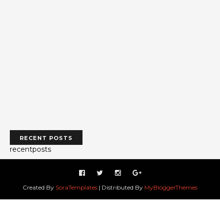
RECENT POSTS
recentposts
Created By
SoraTemplates
| Distributed By
MyBloggerThemes