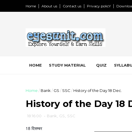
Home
About us
Contact us
Privacy policY
Downloa
HOME
STUDY MATERIAL
QUIZ
SYLLABU
Home
/
Bank
/
GS
/
SSC
/
History of the Day 18 Dec.
History of the Day 18 
18:16:00
-
Bank
,
GS
,
SSC
18 दिसम्बर