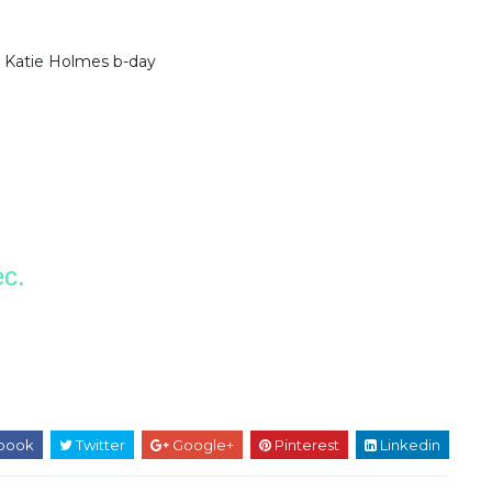
s Katie Holmes b-day
ec.
book
Twitter
Google+
Pinterest
Linkedin