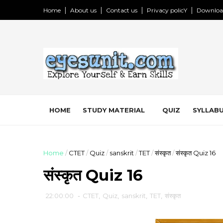
Home
About us
Contact us
Privacy policY
Downloa
HOME
STUDY MATERIAL
QUIZ
SYLLABU
Home
/
CTET
/
Quiz
/
sanskrit
/
TET
/
संस्कृत
/
संस्कृत Quiz 16
संस्कृत Quiz 16
22:00:00
-
CTET
,
Quiz
,
sanskrit
,
TET
,
संस्कृत