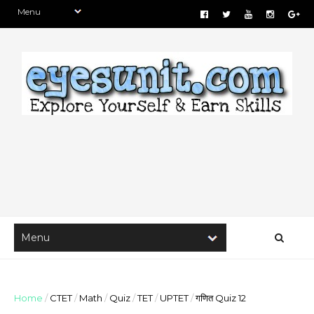
Home
/
CTET
/
Math
/
Quiz
/
TET
/
UPTET
/
गणित Quiz 12