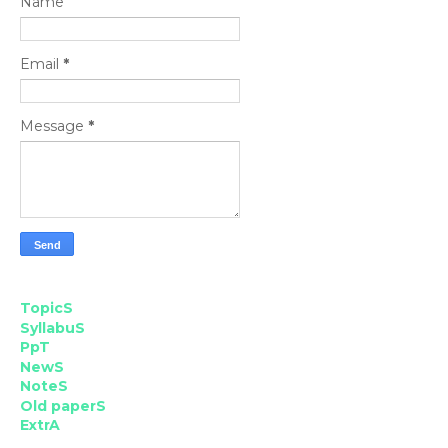
Name
Email
*
Message
*
TopicS
SyllabuS
PpT
NewS
NoteS
Old paperS
ExtrA