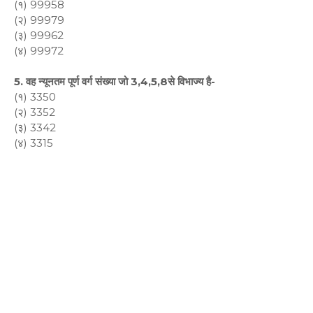
(१) 99958
(२) 99979
(३) 99962
(४) 99972
5. वह न्यूनतम पूर्ण वर्ग संख्या जो 3,4,5,8से विभाज्य है-
(१) 3350
(२) 3352
(३) 3342
(४) 3315