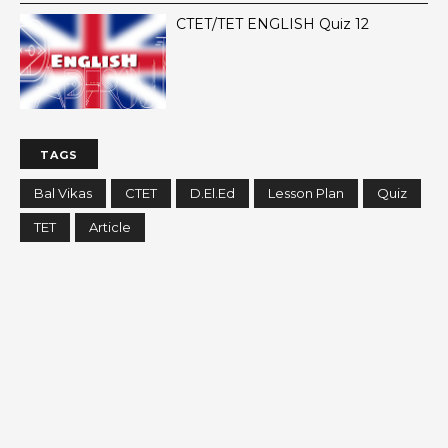
CTET/TET ENGLISH Quiz 12
TAGS
Bal Vikas
CTET
D.El.Ed
Lesson Plan
Quiz
TET
Article