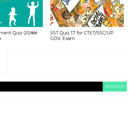
ment Quiz-20/बाल
SST Quiz 17 for CTET/SSC/UP
२०
GOV. Exam
BLOGGER