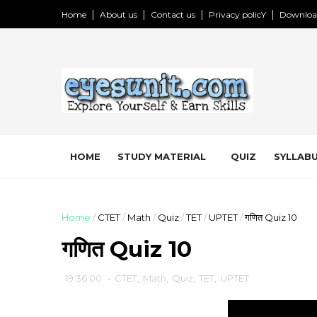
Home
About us
Contact us
Privacy policY
Downloa
HOME
STUDY MATERIAL
QUIZ
SYLLABU
Home
/
CTET
/
Math
/
Quiz
/
TET
/
UPTET
/
गणित Quiz 10
गणित Quiz 10
19:36:00
-
CTET
,
Math
,
Quiz
,
TET
,
UPTET