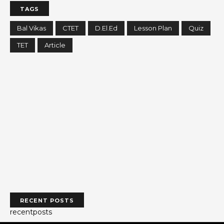
TAGS
Bal Vikas
CTET
D.El.Ed
Lesson Plan
Quiz
TET
Article
RECENT POSTS
recentposts