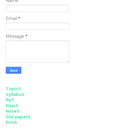
Name
Email
*
Message
*
TopicS
SyllabuS
PpT
NewS
NoteS
Old paperS
ExtrA