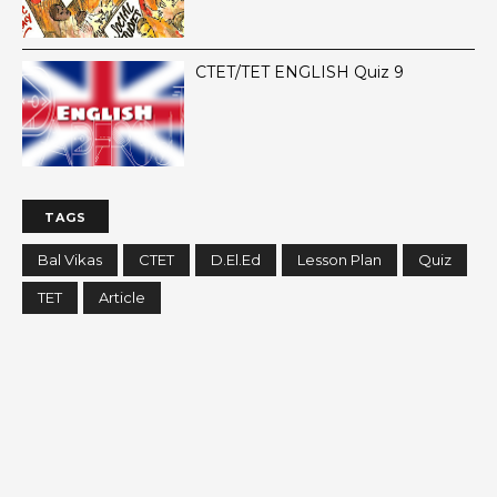
CTET/TET ENGLISH Quiz 9
TAGS
Bal Vikas
CTET
D.El.Ed
Lesson Plan
Quiz
TET
Article