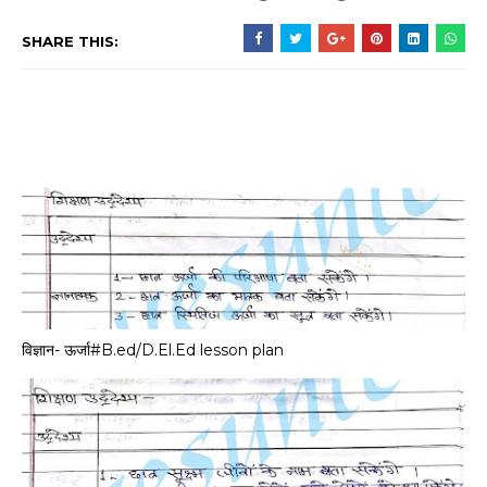
SHARE THIS:
विज्ञान- ऊर्जा#B.ed/D.El.Ed lesson plan