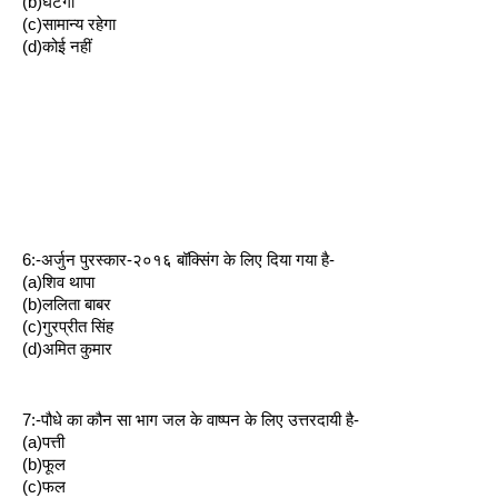
(b)घटेगा
(c)सामान्य रहेगा
(d)कोई नहीं
6:-अर्जुन पुरस्कार-२०१६ बॉक्सिंग के लिए दिया गया है-
(a)शिव थापा
(b)ललिता बाबर
(c)गुरप्रीत सिंह
(d)अमित कुमार
7:-पौधे का कौन सा भाग जल के वाष्पन के लिए उत्तरदायी है-
(a)पत्ती
(b)फूल
(c)फल