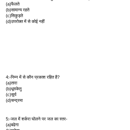
(a)फैलते
(b)सामान्य रहते 
(c)सिकुड़ते 
(d)उपरोक्त में से कोई नहीं
4:-निम्न में से कौन प्रकाश रहित है?
(a)तारा
(b)धूमकेतु
(c)सूर्य
(d)चन्द्रमा
5:-जल में शर्करा घोलने पर जल का स्तर-
(a)बढेगा