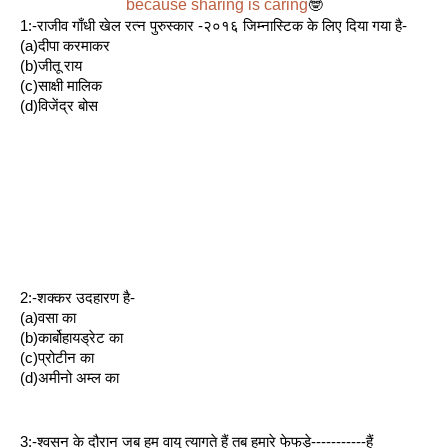
because sharing is caring
🤓
1:-राजीव गाँधी खेल रत्न पुरुस्कार -२०१६ जिम्नास्टिक के लिए दिया गया है-
(a)दीपा करमाकर
(b)जीतू राय 
(c)साक्षी मालिक
(d)विजेंद्र बोस
2:-शक्कर उदहारण है- 
(a)वसा का
(b)कार्बोहायड्रेट का
(c)प्रोटीन का
(d)अमीनो अम्ल का
3:-श्वसन के दौरान जब हम वायु त्यागते हैं तब हमारे फेफड़े-----------हैं