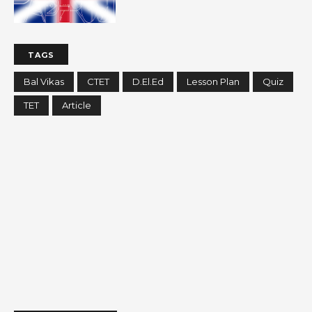
TAGS
Bal Vikas
CTET
D.El.Ed
Lesson Plan
Quiz
TET
Article