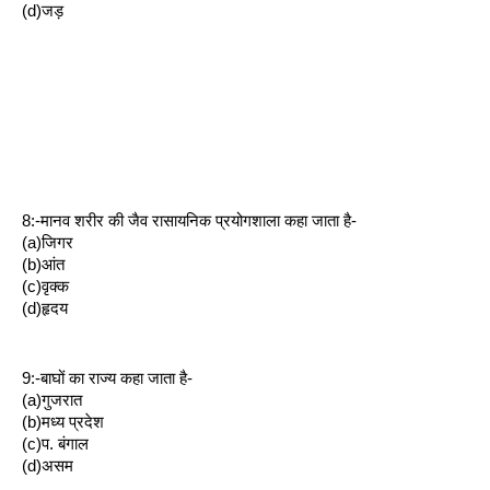
(d)जड़
8:-मानव शरीर की जैव रासायनिक प्रयोगशाला कहा जाता है-
(a)जिगर
(b)आंत
(c)वृक्क
(d)हृदय
9:-बाघों का राज्य कहा जाता है-
(a)गुजरात
(b)मध्य प्रदेश
(c)प. बंगाल
(d)असम