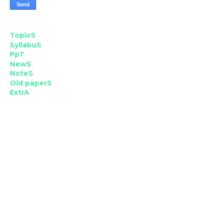
TopicS
SyllabuS
PpT
NewS
NoteS
Old paperS
ExtrA