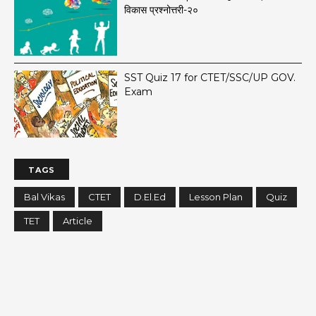
विकास प्रश्नोत्तरी-२०
SST Quiz 17 for CTET/SSC/UP GOV.
Exam
TAGS
Bal Vikas
CTET
D.El.Ed
Lesson Plan
Quiz
TET
Article