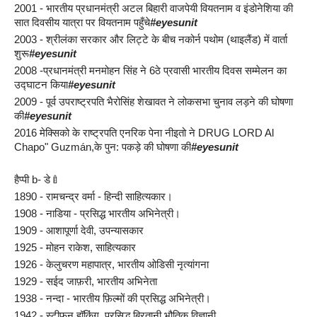
2001 - भारतीय प्रधानमंत्री अटल बिहारी वाजपेयी वियतनाम व इंडोनेशिया की 
सात दिवसीय यात्रा पर वियतनाम पहुँचे
#eyesunit
2003 - श्रीलंका सरकार और लिट्टे के बीच नकोर्न पथोम (थाइलैंड) में वार्ता 
शुरू
#eyesunit
2008 -प्रधानमंत्री मनमोहन सिंह ने 6ठे प्रवासी भारतीय दिवस सम्मेलन का 
उद्घाटन किया
#eyesunit
2009 - पूर्व उपराष्ट्रपति भैरोसिंह शेखावत ने लोकसभा चुनाव लड़ने की घोषणा 
की
#eyesunit
2016 मेक्सिको के राष्ट्रपति एनरिक पेना नीइतो ने DRUG LORD Al 
Chapo" Guzmán,के पुन: पकड़े की घोषणा की
#eyesunit
हैप्पी b- डे🍼
1890 - रामचन्द्र वर्मा - हिन्दी साहित्यकार।
1908 - नाडिया - प्रसिद्ध भारतीय अभिनेत्री।
1909 - आशापूर्णा देवी, उपन्यासकार
1925 - मोहन राकेश, साहित्यकार
1926 - केलुचरण महापात्र, भारतीय ओडिसी नृत्यांगना
1929 - सईद जाफ़री, भारतीय अभिनेता
1938 - नन्दा - भारतीय फ़िल्मों की प्रसिद्ध अभिनेत्री।
1942 - स्टीफन हॉकिंग, प्रसिद्ध ब्रितानी भौतिक विज्ञानी