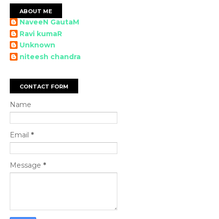
ABOUT ME
NaveeN GautaM
Ravi kumaR
Unknown
niteesh chandra
CONTACT FORM
Name
Email
*
Message
*